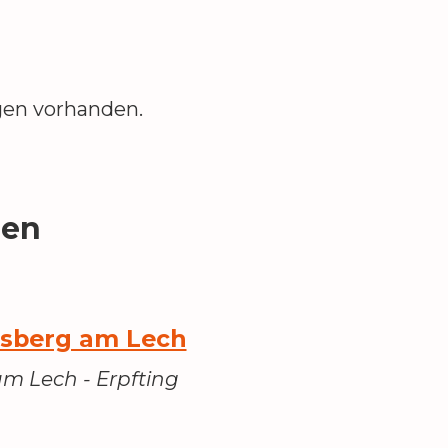
gen vorhanden.
gen
dsberg am Lech
m Lech - Erpfting