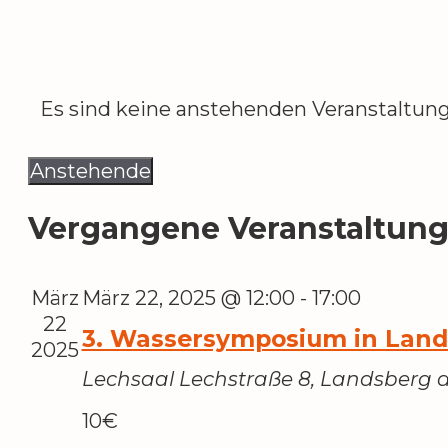
Zum
Inhalt
springen
Es sind keine anstehenden Veranstaltun
Anstehende
Datum
Vergangene Veranstaltun
wählen.
März
März 22, 2025 @ 12:00
-
17:00
22
3. Wassersymposium in Lan
2025
Lechsaal
Lechstraße 8, Landsberg a
10€